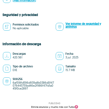
(Más información)
Seguridad y privacidad
Ver informe de seguridad y
Permisos solicitados
antivirus
No aplicable
Información de descarga
Descargas
Fecha
420.561
3 jul. 2025
Tipo de archivo
Tamaño
EXE
15.7 MB
SHA256
6af518fd596d939a8b0386d0f47
076445751bd46e2f986f47fd1a0
45f0ce2897
PUBLICIDAD
Elimina anuncios y mucho más con Turbo