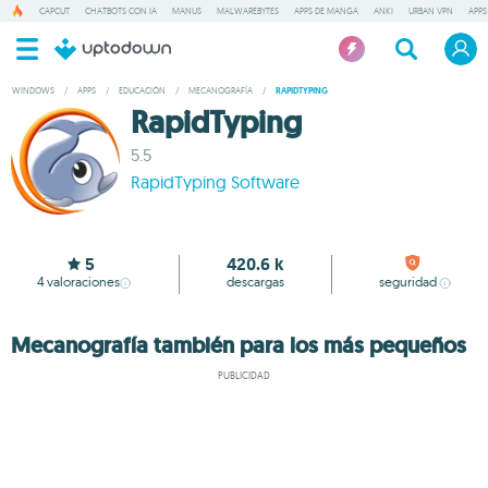
CAPCUT
CHATBOTS CON IA
MANUS
MALWAREBYTES
APPS DE MANGA
ANKI
URBAN VPN
APPS
WINDOWS
/
APPS
/
EDUCACIÓN
/
MECANOGRAFÍA
/
RAPIDTYPING
RapidTyping
5.5
RapidTyping Software
5
420.6 k
4
valoraciones
descargas
seguridad
Mecanografía también para los más pequeños
PUBLICIDAD