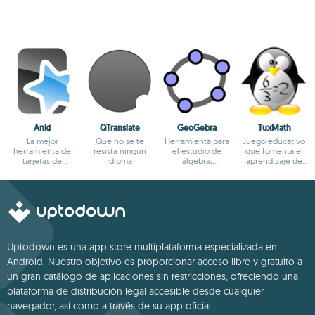
Anki
QTranslate
GeoGebra
TuxMath
La mejor
Que no se te
Herramienta para
Juego educativo
herramienta de
resista ningún
el estudio de
que fomenta el
tarjetas de
idioma
álgebra,
aprendizaje de
aprendizaje
geometría y
aritmética
cálculo
Uptodown es una app store multiplataforma especializada en
Android. Nuestro objetivo es proporcionar acceso libre y gratuito a
un gran catálogo de aplicaciones sin restricciones, ofreciendo una
plataforma de distribución legal accesible desde cualquier
navegador, así como a través de su app oficial.