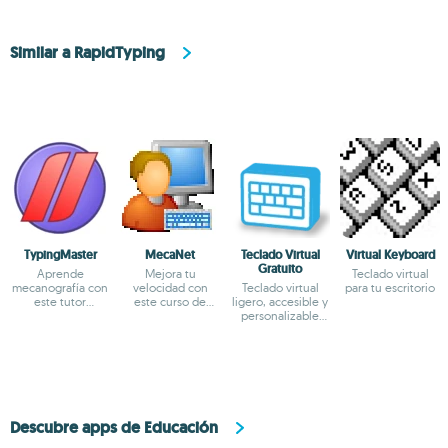
Similar a RapidTyping
TypingMaster
MecaNet
Teclado Virtual
Virtual Keyboard
Gratuito
Aprende
Mejora tu
Teclado virtual
mecanografía con
velocidad con
Teclado virtual
para tu escritorio
este tutor
este curso de
ligero, accesible y
personal
mecanografía
personalizable
para Windows
Descubre apps de Educación